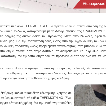
Θερμομόνωση
ωτικά πλακίδια THERMOFYLAX θα πρέπει να γίνει στεγανοποίηση της τα
ύ καλά το δώμα, ασταρώνουμε με το Αστάρι Νεφτιού της ΧΡΩΜΟΔΟΜΗΣ. 
 οδηγίες της συσκευασίας του προϊόντος. Μετά από 24 ώρες, αφού πλ
κίδια μας. Για την τοποθέτησή τους, εκτός από την υγρομόνωση του δώμα
ρομόνωση πρόσφατη χωρίς προβλήματα στεγανότητας, τότε μπορούμε να το
οποθετηθεί επάνω από ασφαλτόπανα, πολυουρεθανικά και ακρυλικά μονωτ
η κατάσταση. Με την τοποθέτηση του, τα προστατεύει από τον ήλιο και τα θ
ύνται ελεύθερα αρχίζοντας από την περίμετρο, σε διάταξη διακοπτόμενων
εται η σταθερότητα και η βατότητα του δώματος. Ανάλογα με το υπόστρωμα
και αρμολογούνται ή τοποθετούνται χωρίς κόλληση.
διάβροχη κόλλα πλακιδίων εξωτερικής χρήσης σε
α τα θερμομονωτικά πλακίδια THERMOFYLAX. Έχει
ση για εξωτερική χρήση. Με την ανάλογη προσθήκη