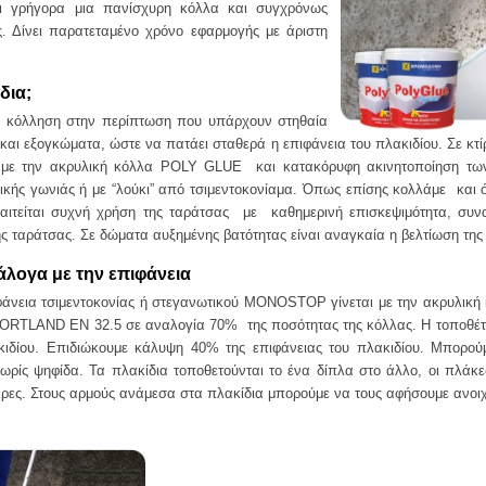
αι γρήγορα μια πανίσχυρη κόλλα και συγχρόνως
ς. Δίνει παρατεταμένο χρόνο εφαρμογής με άριστη
δια;
 κόλληση στην περίπτωση που υπάρχουν στηθαία
 και εξογκώματα, ώστε να πατάει σταθερά η επιφάνεια του πλακιδίου. Σε κτί
ν με την ακρυλική κόλλα POLY GLUE και κατακόρυφη ακινητοποίηση τ
ικής γωνιάς ή με “λούκι” από τσιμεντοκονίαμα. Όπως επίσης κολλάμε και 
αιτείται συχνή χρήση της ταράτσας με καθημερινή επισκεψιμότητα, συν
της ταράτσας. Σε δώματα αυξημένης βατότητας είναι αναγκαία η βελτίωση τη
λογα με την επιφάνεια
άνεια τσιμεντοκονίας ή στεγανωτικού MONOSTOP γίνεται με την ακρυλικ
ORTLAND EN 32.5 σε αναλογία 70% της ποσότητας της κόλλας. Η τοποθέτη
κιδίου. Επιδιώκουμε κάλυψη 40% της επιφάνειας του πλακιδίου. Μπορού
ρίς ψηφίδα. Τα πλακίδια τοποθετούνται το ένα δίπλα στο άλλο, οι πλάκ
κρες. Στους αρμούς ανάμεσα στα πλακίδια μπορούμε να τους αφήσουμε ανοιχ