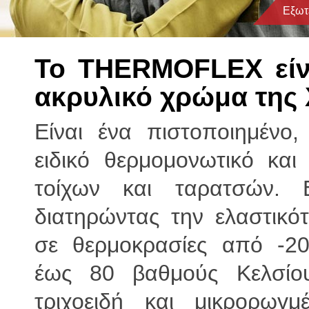
Εξωτ
Το
THERMOFLEX
εί
ακρυλικό χρώμα
της
Είναι ένα πιστοποιημένο,
ειδικό θερμομονωτικό κα
τοίχων και ταρατσών. Ε
διατηρώντας την ελαστικό
σε θερμοκρασίες από -2
έως 80 βαθμούς Κελσίου
τριχοειδή και μικρορωγμ