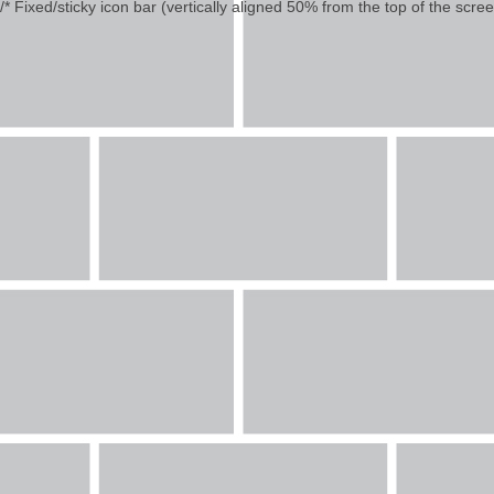
/* Fixed/sticky icon bar (vertically aligned 50% from the top of the scree