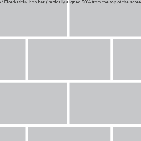
/* Fixed/sticky icon bar (vertically aligned 50% from the top of the scree