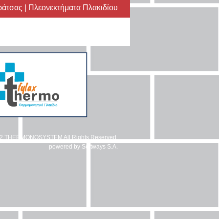
τσας | Πλεονεκτήματα Πλακιδίου
12 THERMONOSYSTEM All Rights Reserved.
powered by
Softways S.A.