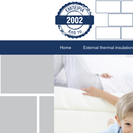
Home
External thermal insulation