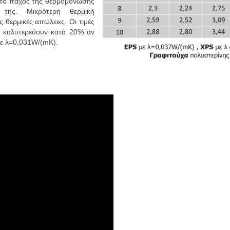
ει το πάχος της θερμομόνωσης
 της. Μικρότερη θερμική
ς θερμικές απώλειες. Οι τιμές
) καλυτερεύουν κατά 20% αν
με λ=0,031W/(mK).