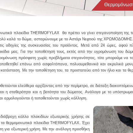
Θερμομόνωση
ωτικά πλακίδια THERMOFYLAX θα πρέπει να γίνει στεγανοποίηση της τα
ύ καλά το δώμα, ασταρώνουμε με το Αστάρι Νεφτιού της ΧΡΩΜΟΔΟΜΗΣ. 
 οδηγίες της συσκευασίας του προϊόντος. Μετά από 24 ώρες, αφού πλ
κίδια μας. Για την τοποθέτησή τους, εκτός από την υγρομόνωση του δώμα
ρομόνωση πρόσφατη χωρίς προβλήματα στεγανότητας, τότε μπορούμε να το
οποθετηθεί επάνω από ασφαλτόπανα, πολυουρεθανικά και ακρυλικά μονωτ
η κατάσταση. Με την τοποθέτηση του, τα προστατεύει από τον ήλιο και τα θ
ύνται ελεύθερα αρχίζοντας από την περίμετρο, σε διάταξη διακοπτόμενων
εται η σταθερότητα και η βατότητα του δώματος. Ανάλογα με το υπόστρωμα
και αρμολογούνται ή τοποθετούνται χωρίς κόλληση.
διάβροχη κόλλα πλακιδίων εξωτερικής χρήσης σε
α τα θερμομονωτικά πλακίδια THERMOFYLAX. Έχει
ση για εξωτερική χρήση. Με την ανάλογη προσθήκη