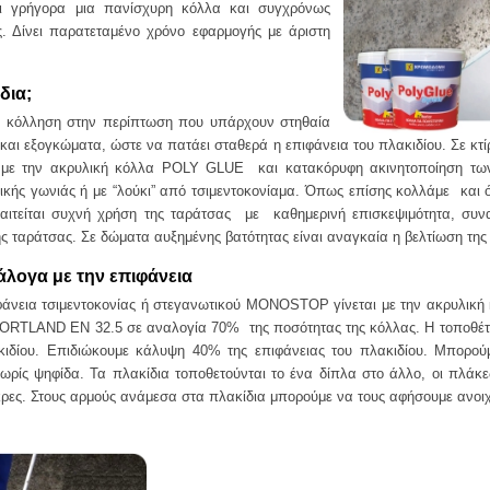
αι γρήγορα μια πανίσχυρη κόλλα και συγχρόνως
ς. Δίνει παρατεταμένο χρόνο εφαρμογής με άριστη
δια;
 κόλληση στην περίπτωση που υπάρχουν στηθαία
 και εξογκώματα, ώστε να πατάει σταθερά η επιφάνεια του πλακιδίου. Σε κτί
ν με την ακρυλική κόλλα POLY GLUE και κατακόρυφη ακινητοποίηση τ
ικής γωνιάς ή με “λούκι” από τσιμεντοκονίαμα. Όπως επίσης κολλάμε και 
αιτείται συχνή χρήση της ταράτσας με καθημερινή επισκεψιμότητα, συν
της ταράτσας. Σε δώματα αυξημένης βατότητας είναι αναγκαία η βελτίωση τη
λογα με την επιφάνεια
άνεια τσιμεντοκονίας ή στεγανωτικού MONOSTOP γίνεται με την ακρυλικ
ORTLAND EN 32.5 σε αναλογία 70% της ποσότητας της κόλλας. Η τοποθέτη
κιδίου. Επιδιώκουμε κάλυψη 40% της επιφάνειας του πλακιδίου. Μπορού
ρίς ψηφίδα. Τα πλακίδια τοποθετούνται το ένα δίπλα στο άλλο, οι πλάκ
κρες. Στους αρμούς ανάμεσα στα πλακίδια μπορούμε να τους αφήσουμε ανοιχ