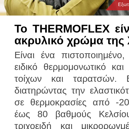
Εξωτ
Το
THERMOFLEX
εί
ακρυλικό χρώμα
της
Είναι ένα πιστοποιημένο,
ειδικό θερμομονωτικό κα
τοίχων και ταρατσών. Ε
διατηρώντας την ελαστικό
σε θερμοκρασίες από -2
έως 80 βαθμούς Κελσίου
τριχοειδή και μικρορωγμ